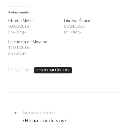
Relacionado
Librería Melior
Librería Ábaco
09/06/2015
06/24/2016
En «Blog»
En «Blog»
La cuesta de Moyano
11/21/2015
En «Blog»
ETIQUETAS:
OTROS ARTÍCULOS
Navegación
Entrada anterior
¿Hacia dónde voy?