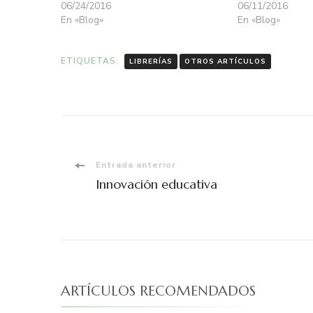
06/24/2016
06/11/2016
En «Blog»
En «Blog»
ETIQUETAS:
LIBRERÍAS
OTROS ARTÍCULOS
Navegación
Entrada anterior
Innovación educativa
de
entradas
ARTÍCULOS RECOMENDADOS