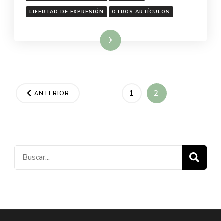
LIBERTAD DE EXPRESIÓN
OTROS ARTÍCULOS
Leer más
Paginación
PÁGINA
PÁGINA
1
2
ANTERIOR
de
entradas
Buscar: